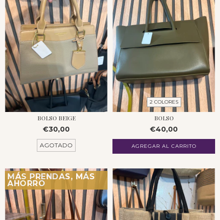
2 COLORES
BOLSO BEIGE
BOLSO
€30,00
€40,00
AGOTADO
AGREGAR AL CARRITO
MÁS PRENDAS, MÁS
AHORRO