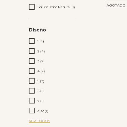
AGOTADO
Sérum Tono Natural (1)
Diseño
1 (4)
2 (4)
3 (2)
4 (2)
5 (2)
6 (1)
7 (1)
302 (1)
VER TODOS