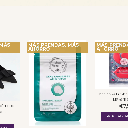
 MÁS
MÁS PRENDAS, MÁS
MÁS PREND
AHORRO
AHORRO
BEE BEAUTY CH
LIP AND E
€7,
CÓN CON
D...