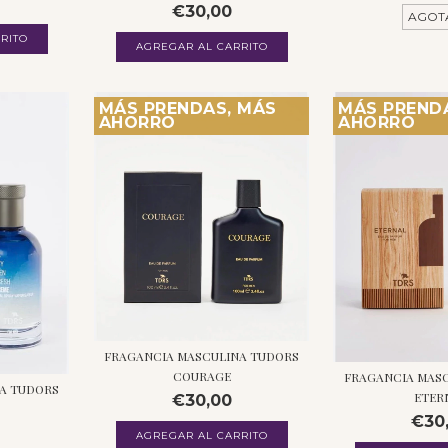
€30,00
AGOT
RITO
MÁS PRENDAS, MÁS
MÁS PREND
AHORRO
AHORRO
FRAGANCIA MASCULINA TUDORS
COURAGE
FRAGANCIA MAS
A TUDORS
ETER
€30,00
€30