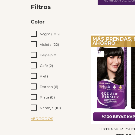
AGREGAR AL CAR
Filtros
Color
Negro (106)
MÁS PRENDAS,
AHORRO
Violeta (22)
Beige (90)
Café (2)
Piel (1)
Dorado (6)
Plata (8)
Naranja (10)
VER TODOS
TINTE MARCA PALE