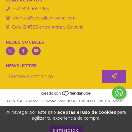
CONTÁCTANOS
‪+52 999 905 3965‬
clientes@yoasaleshavana.com
Calle B #383 entre Anita y Goicuria
REDES SOCIALES
NEWSLETTER
COPYRIGHT YOA SALES HAVANA - 2026. TODOS LOS DERECHOS RESERVADOS.
Al navegar por este sitio
aceptas el uso de cookies
para
agilizar tu experiencia de compra.
ENTENDIDO